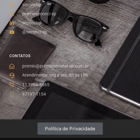
seconcisp
premioseconci-sp
seconcisp
@seconci-sp
CONTATOS
premio@premioseconci-sp.com.br
Atendimento: seg a sex, 8h às 18h
11 3664-5865
97197-1154
Política de Privacidade