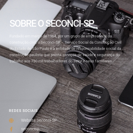
SOBRE O SECONCI-SP
Fundado em março de 1964, por um grupo de empresários da
construção civil, o Seconci-SP – Serviço Social da Construção Civil
do Estado de São Paulo é a entidade de responsabilidade social da
construção paulista que presta serviços de saúde e segurança do
trabalho aos 730 mil trabalhadores do setor e seus familiares.
REDES SOCIAIS
Website Seconci-SP
seconcisp